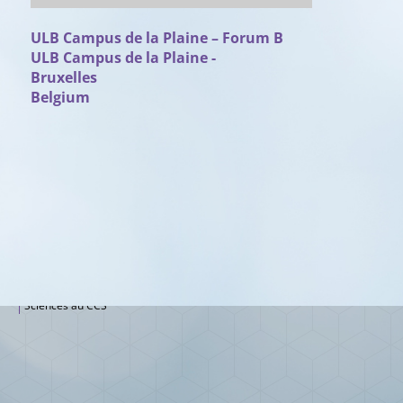
ULB Campus de la Plaine – Forum B
ULB Campus de la Plaine -
Bruxelles
Belgium
ACTIVITÉS À LA DEMANDE
OPÉRATIONS POUR LES ÉCOLES
Sciences à la carte !
Mission DD
Sciences nomades
Printemps des Sciences
Sciences au CCS