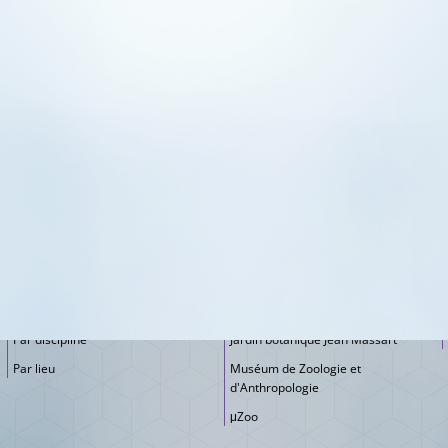
ÉVÉNEMENTS POUR TOUS
LES MUSÉES
Tous les événements
Expérimentarium de Chimie
Par public
Expérimentarium de Physique
Par discipline
Jardin botanique Jean Massart
Par lieu
Muséum de Zoologie et
d'Anthropologie
μZoo