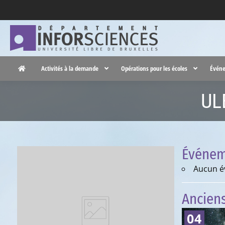
Activités à la demande
Opérations pour les écoles
Événe
UL
Événem
Aucun é
Ancien
04