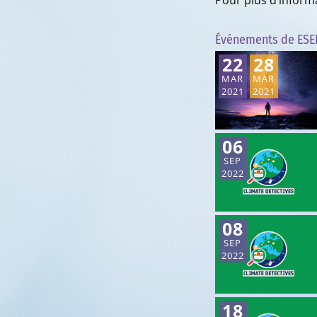
Pour plus d’inform
Événements de ESE
22
28
MAR
MAR
2021
2021
06
SEP
2022
08
SEP
2022
18