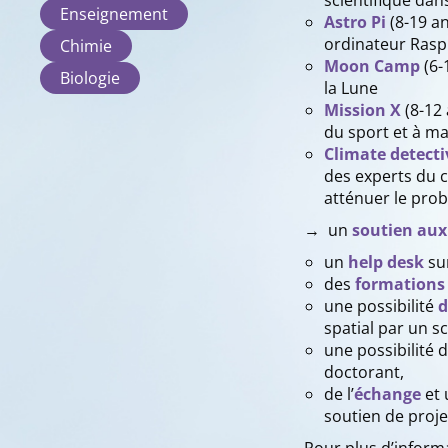
scientifique dan
Enseignement
Astro Pi
(8-19 a
ordinateur Raspb
Chimie
Moon Camp
(6-
Biologie
la Lune
Mission X
(8-12 
du sport et à m
Climate detecti
des experts du c
atténuer le pro
→ un
soutien au
un
help desk
sur
des
formations
une possibilité
spatial par un sc
une possibilité 
doctorant,
de l’
échange
et
soutien de projet