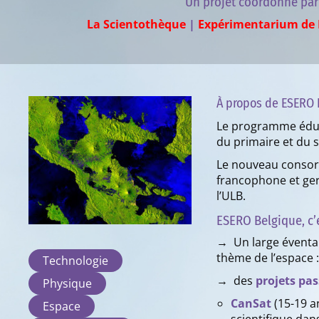
Un projet coordonné par
La Scientothèque
|
Expérimentarium de 
À propos de ESERO 
Le programme éduca
du primaire et du s
Le nouveau consort
francophone et ge
l’ULB.
ESERO Belgique, c’e
→ Un large éventai
thème de l’espace :
Technologie
→ des
projets pas
Physique
CanSat
(15-19 a
Espace