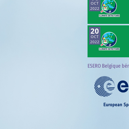
OCT
2022
20
OCT
2022
ESERO Belgique bén