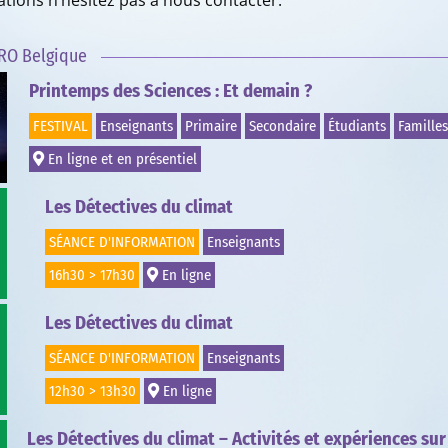
ations n’hésitez pas à nous contacter.
RO Belgique
Printemps des Sciences : Et demain ?
FESTIVAL
Enseignants
Primaire
Secondaire
Étudiants
Familles
En ligne et en présentiel
Les Détectives du climat
SÉANCE D'INFORMATION
Enseignants
16h30 > 17h30
En ligne
Les Détectives du climat
SÉANCE D'INFORMATION
Enseignants
12h30 > 13h30
En ligne
Les Détectives du climat – Activités et expériences sur