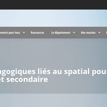
ments pour tous
Ressources
Le département
Nos musées
gogiques liés au spatial pou
et secondaire