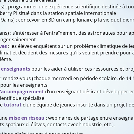
s le volume d’une canette
ns) : programmer une expérience scientifique destinée à to
erry Pi situé dans la station spatiale internationale
19a ns) : concevoir en 3D un camp lunaire p la vie quotidie
ans)
: s’intéresser à l’entraînement des astronautes pour a
anger sainement
ves
: les élèves enquêtent sur un problème climatique de le
limat et décident des mesures qu’ils veulent prendre pour ai
blème.
x enseignants
pour les aider à utiliser ces ressources et proj
 rendez-vous (chaque mercredi en période scolaire, de 14 h
pour les enseignants
d’accompagnement
d’un enseignant désirant développer en
ientifique spécialisé
de
tutorat
d’une équipe de jeunes inscrite dans un projet de
 une
mise en réseau
: webinaires de partage entre enseigna
s spatiaux d’ élèves, contacts avec l’industrie, etc.).