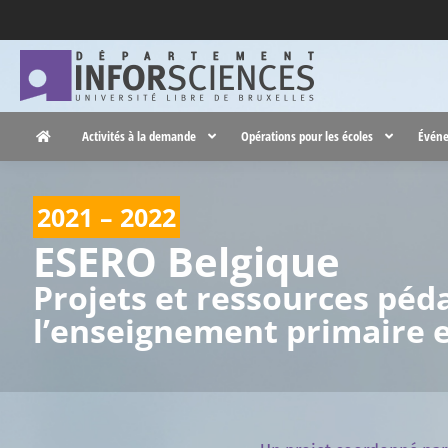
Activités à la demande
Opérations pour les écoles
Événe
2021 – 2022
ESERO Belgique
Projets et ressources péda
l’enseignement primaire 