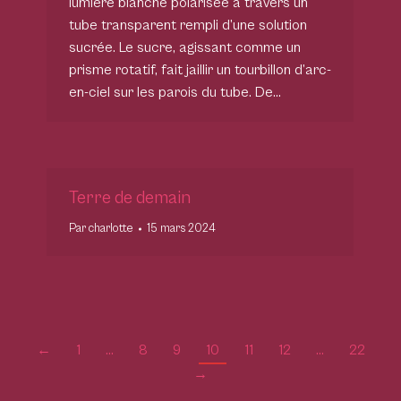
lumière blanche polarisée à travers un
tube transparent rempli d’une solution
sucrée. Le sucre, agissant comme un
prisme rotatif, fait jaillir un tourbillon d’arc-
en-ciel sur les parois du tube. De…
Terre de demain
Par
charlotte
15 mars 2024
←
1
…
8
9
10
11
12
…
22
→