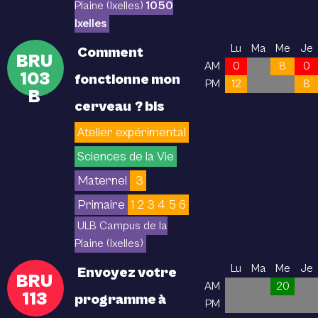
Plaine (Ixelles)
1050
Ixelles
Lu
Ma
Me
Je
Comment
BRU
AM
0
8
0
103
fonctionne mon
PM
12
8
B
cerveau ? bis
Atelier expérimental
Sciences de la Vie
Maternel
3
Primaire
1 2 3 4 5 6
ULB Campus de la
Plaine (Ixelles)
Lu
Ma
Me
Je
Envoyez votre
BRU
AM
20
113
programme à
PM