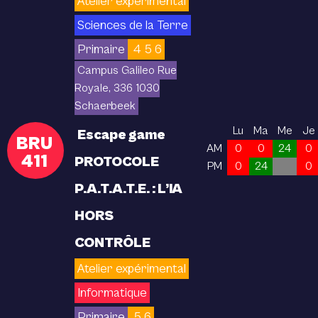
Atelier expérimental
Sciences de la Terre
Primaire
4 5 6
Campus Galileo Rue
Royale, 336 1030
Schaerbeek
Lu
Ma
Me
Je
Escape game
BRU
AM
0
0
24
0
411
PROTOCOLE
PM
0
24
0
P.A.T.A.T.E. : L’IA
HORS
CONTRÔLE
Atelier expérimental
Informatique
Primaire
5 6