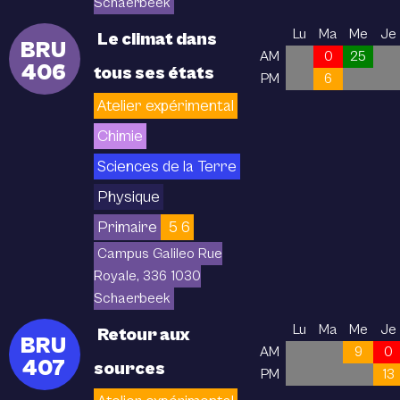
Schaerbeek
Lu
Ma
Me
Je
Le climat dans
BRU
AM
0
25
406
tous ses états
PM
6
Atelier expérimental
Chimie
Sciences de la Terre
Physique
Primaire
5 6
Campus Galileo Rue
Royale, 336 1030
Schaerbeek
Lu
Ma
Me
Je
Retour aux
BRU
AM
9
0
407
sources
PM
13