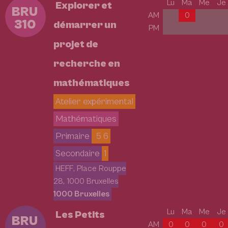
Lu
Ma
Me
Je
Explorer et
BRU
AM
0
310
démarrer un
PM
projet de
recherche en
mathématiques
Atelier expérimental
Mathématiques
Primaire
5 6
Secondaire
1
HEFF, Place Rouppe
28, 1000 Bruxelles
1000 Bruxelles
Lu
Ma
Me
Je
Les Petits
BRU
AM
0
0
0
0