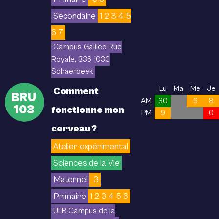
Secondaire
1 2 3 4 5
6 7
Campus Galileo Rue
Royale, 336 1030
Schaerbeek
Lu
Ma
Me
Je
Comment
BRU
AM
30
6
8
103
fonctionne mon
PM
9
0
cerveau ?
Atelier expérimental
Sciences de la Vie
Maternel
3
Primaire
1 2 3 4 5 6
ULB Campus de la