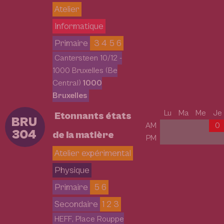
Atelier
Informatique
Primaire
3 4 5 6
Cantersteen 10/12 -
1000 Bruxelles (Be
Central)
1000
Bruxelles
Lu
Ma
Me
Je
Etonnants états
BRU
AM
0
304
de la matière
PM
Atelier expérimental
Physique
Primaire
5 6
Secondaire
1 2 3
HEFF, Place Rouppe