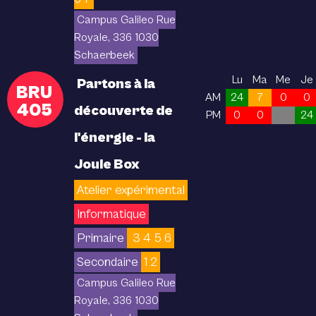
Campus Galileo Rue
Royale, 336 1030
Schaerbeek
Lu
Ma
Me
Je
Partons à la
BRU
AM
24
7
0
0
405
découverte de
PM
0
0
24
l'énergie - la
Joule Box
Atelier expérimental
Informatique
Primaire
3 4 5 6
Secondaire
1 2
Campus Galileo Rue
Royale, 336 1030