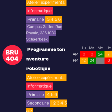
Atelier expérimental
Informatique
Primaire
3 4 5 6
Campus Galileo Rue
Royale, 336 1030
Schaerbeek
Lu
Ma
Me
Je
Programme ton
BRU
AM
0
0
24
7
404
aventure
PM
12
24
0
robotique
Atelier expérimental
Informatique
Primaire
4 5 6
Secondaire
1 2 3 4 5
6 7