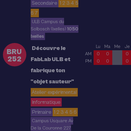
Secondaire
1 2 3 4 5
6 7
ULB Campus du
Solbosch (Ixelles)
1050
Ixelles
Lu
Ma
Me
Je
Découvre le
BRU
AM
0
0
0
252
FabLab ULB et
PM
0
0
0
fabrique ton
"objet sauteur"
Atelier expérimental
Informatique
Primaire
1 2 3 4 5 6
Campus Usquare Av
De la Couronne 227