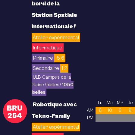
bord de la
Station Spatiale
Internationale !
Atelier expérimental
Informatique
Primaire
5 6
Secondaire
1 2
ULB Campus de la
Plaine (Ixelles)
1050
Ixelles
Lu
Ma
Me
Je
Robotique avec
BRU
AM
8
10
6
8
254
Tekno-Family
PM
Atelier expérimental