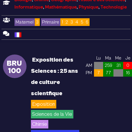
Informatique
,
Mathématique
,
Physique
,
Technologie
Maternel
3
Primaire
1
2
3
4
5
6
Lu
Ma
Me
Je
Exposition des
BRU
AM
259
31
0
100
Sciences : 25 ans
PM
7
77
16
de culture
scientfique
Exposition
Sciences de la Vie
Chimie