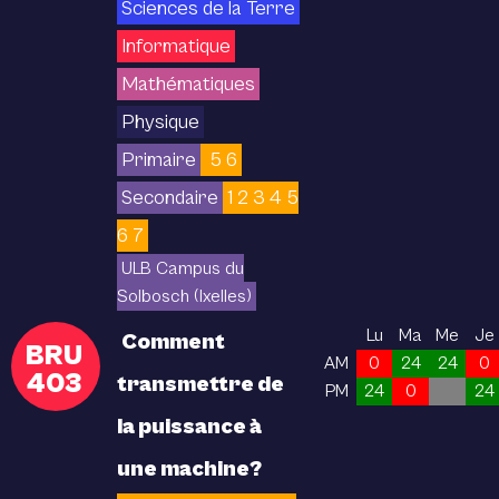
Sciences de la Terre
Informatique
Mathématiques
Physique
Primaire
5 6
Secondaire
1 2 3 4 5
6 7
ULB Campus du
Solbosch (Ixelles)
Lu
Ma
Me
Je
Comment
BRU
AM
0
24
24
0
403
transmettre de
PM
24
0
24
la puissance à
une machine?