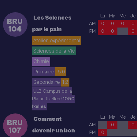
Lu
Ma
Me
Je
Les Sciences
BRU
AM
0
0
0
0
104
par le pain
PM
0
0
0
Atelier expérimental
Sciences de la Vie
Chimie
Primaire
5 6
Secondaire
1 2
ULB Campus de la
Plaine (Ixelles)
1050
Ixelles
Lu
Ma
Me
Je
Comment
BRU
AM
0
0
107
devenir un bon
PM
0