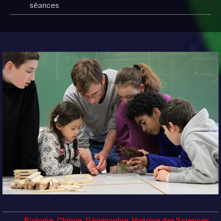
séances
Biologie
,
Chimie
,
Géographie
,
Histoire des Sciences
,