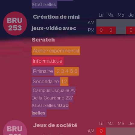
1050 Ixelles
Lu
Ma
Me
Je
Création de mini
BRU
AM
253
jeux-vidéo avec
PM
0
0
0
Scratch
Atelier expérimental
Informatique
Primaire
2 3 4 5 6
Secondaire
1 2
Campus Usquare Av
De la Couronne 227
1050 Ixelles
1050
Ixelles
Lu
Ma
Me
Je
Jeux de société
BRU
AM
0