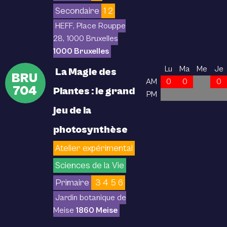
Secondaire
1 2
HEFF, Place Rouppe
28, 1000 Bruxelles
1000 Bruxelles
Lu
Ma
Me
Je
La Magie des
BRU
AM
0
0
0
704
Plantes : le grand
PM
jeu de la
photosynthèse
Atelier expérimental
Sciences de la Vie
Primaire
3 4 5 6
Jardin botanique de
Meise
1860 Meise