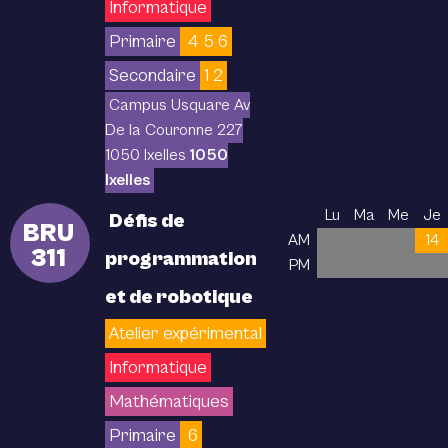
Informatique
Primaire
4 5 6
Secondaire
1 2
Campus Usquare Av
De la Couronne 227
1050 Ixelles
1050
Ixelles
Lu
Ma
Me
Je
Défis de
BRU
AM
14
311
programmation
PM
et de robotique
Atelier expérimental
Informatique
Mathématiques
Primaire
6