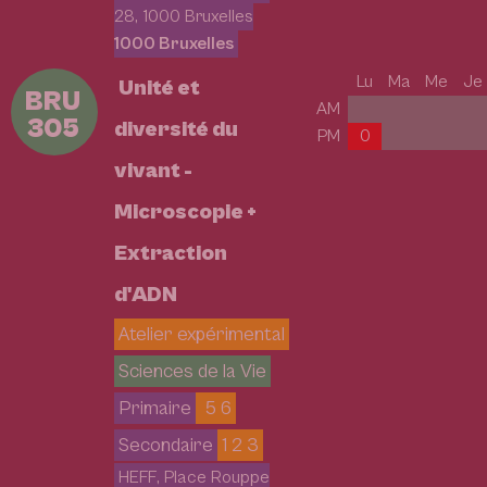
28, 1000 Bruxelles
1000 Bruxelles
Lu
Ma
Me
Je
Unité et
BRU
AM
305
diversité du
PM
0
vivant -
Microscopie +
Extraction
d'ADN
Atelier expérimental
Sciences de la Vie
Primaire
5 6
Secondaire
1 2 3
HEFF, Place Rouppe