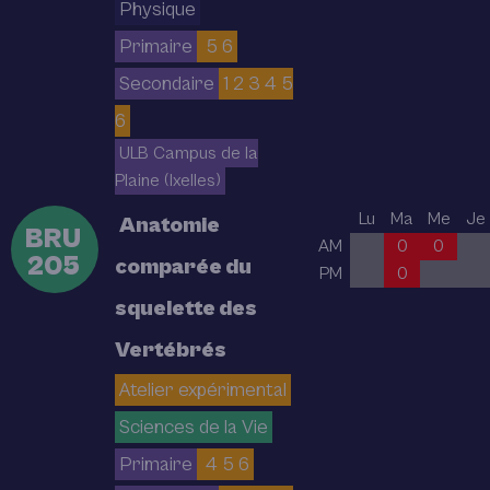
Physique
Primaire
5 6
Secondaire
1 2 3 4 5
6
ULB Campus de la
Plaine (Ixelles)
Lu
Ma
Me
Je
Anatomie
BRU
AM
0
0
205
comparée du
PM
0
squelette des
Vertébrés
Atelier expérimental
Sciences de la Vie
Primaire
4 5 6