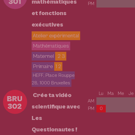
301
mathématiques
PM
et fonctions
exécutives
Atelier expérimental
Mathématiques
Maternel
2 3
Primaire
1 2
HEFF, Place Rouppe
28, 1000 Bruxelles
Lu
Ma
Me
Je
Crée ta vidéo
BRU
AM
302
scientifique avec
PM
0
Les
Questionautes !