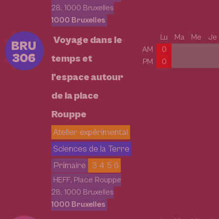
28, 1000 Bruxelles
1000 Bruxelles
Lu
Ma
Me
Je
Voyage dans le
BRU
AM
0
306
temps et
PM
0
l'espace autour
de la place
Rouppe
Atelier expérimental
Sciences de la Terre
Primaire
3 4 5 6
HEFF, Place Rouppe
28, 1000 Bruxelles
1000 Bruxelles