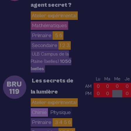
agent secret ?
Atelier expérimental
Mathématiques
Primaire
5 6
Secondaire
1 2 3
ULB Campus de la
Plaine (Ixelles)
1050
Ixelles
Lu
Ma
Me
Je
Les secrets de
BRU
AM
0
0
0
0
119
la lumière
PM
0
0
0
Atelier expérimental
Chimie
Physique
Primaire
3 4 5 6