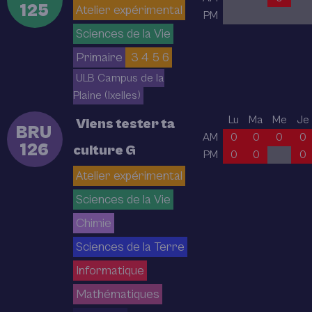
125
Atelier expérimental
PM
Sciences de la Vie
Primaire
3 4 5 6
ULB Campus de la
Plaine (Ixelles)
Lu
Ma
Me
Je
Viens tester ta
BRU
AM
0
0
0
0
126
culture G
PM
0
0
0
Atelier expérimental
Sciences de la Vie
Chimie
Sciences de la Terre
Informatique
Mathématiques