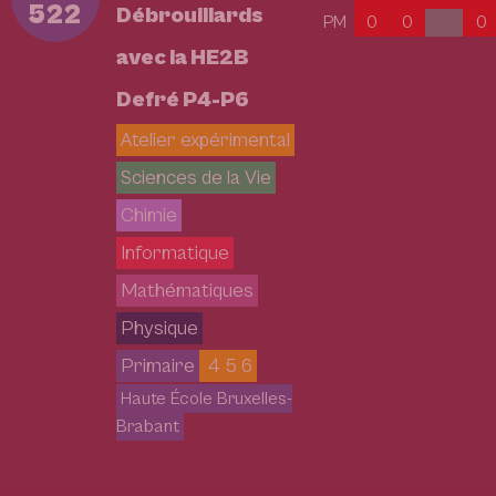
522
Débrouillards
PM
0
0
0
avec la HE2B
Defré P4-P6
Atelier expérimental
Sciences de la Vie
Chimie
Informatique
Mathématiques
Physique
Primaire
4 5 6
Haute École Bruxelles-
Brabant