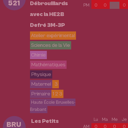
521
Débrouillards
PM
0
0
0
avec la HE2B
Defré 3M-3P
Atelier expérimental
Sciences de la Vie
Chimie
Mathématiques
Physique
Maternel
3
Primaire
1 2 3
Haute École Bruxelles-
Brabant
Lu
Ma
Me
Je
Les Petits
BRU
AM
0
0
0
0