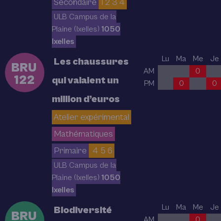
Secondaire
1 2 3 4
ULB Campus de la
Plaine (Ixelles)
1050
Ixelles
Lu
Ma
Me
Je
Les chaussures
BRU
AM
0
122
qui valaient un
PM
0
0
million d’euros
Atelier expérimental
Mathématiques
Primaire
4 5 6
ULB Campus de la
Plaine (Ixelles)
1050
Ixelles
Lu
Ma
Me
Je
Biodiversité
BRU
AM
0