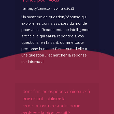
monde pour vous
Par
Tanguy Varrasse
20 mars 2022
Un système de question/réponse qui
explore les connaissances du monde
pour vous ! Rexana est une intelligence
artificielle qui saura répondre à vos
questions, en faisant, comme toute
personne humaine ferait quand elle a
une question : rechercher la réponse
sur Internet !
Identifier les espèces d’oiseaux à
leur chant : utiliser la
reconnaissance audio pour
explorer la biodiversité