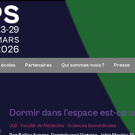
s écoles
Partenaires
Qui sommes-nous ?
Presse
Dormir dans l’espace est-ce u
ULB
·
Faculté de Médecine
·
Sciences biomédicales
·
Par Bellay Aurore, Domtchuang Victoire, Jabir Moulay, El 