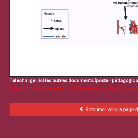
Télécharger ici les autres documents (poster pédagogiqu
https://sciences.brussels/printemps/wp-content/upload
Retourner vers la page d