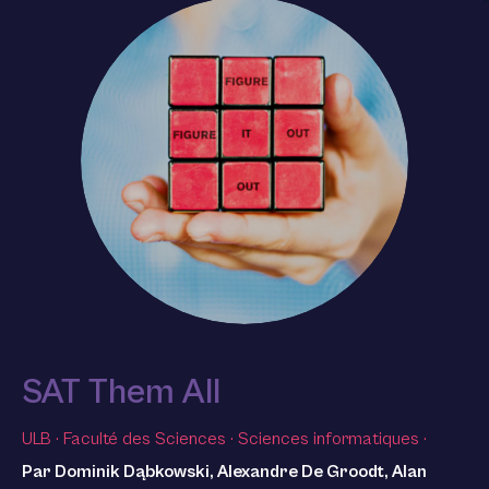
SAT Them All
ULB
·
Faculté des Sciences
·
Sciences informatiques
·
Par Dominik Dąbkowski, Alexandre De Groodt, Alan