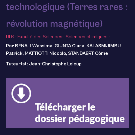
technologique (Terres rares :
révolution magnétique)
ULB
·
Faculté des Sciences
·
Sciences chimiques
·
Par BENALI Wassima, GIUNTA Clara, KALASMIJIMBU
Patrick, MATTIOTTI Niccolo, STANDAERT Côme
Tuteur(s) : Jean-Christophe Leloup