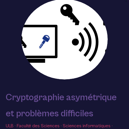
Cryptographie asymétrique
et problèmes difficiles
ULB
·
Faculté des Sciences
·
Sciences informatiques
·