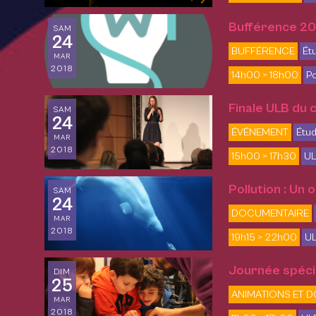
Bufférence 201
SAM
24
BUFFÉRENCE
Ét
MAR
2018
14h00 > 18h00
Po
Finale ULB du
SAM
24
ÉVÉNEMENT
Étud
MAR
2018
15h00 > 17h30
UL
Pollution : Un
SAM
24
DOCUMENTAIRE
MAR
2018
19h15 > 22h00
UL
Journée spécia
DIM
25
ANIMATIONS ET 
MAR
2018