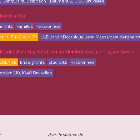
 Campus du Solbosch – Bâtiment S, 1050 Bruxelles
 habitants
udiants
Familles
Passionnés
4h, à 15h30 et à 17h
ULB Jardin Botanique Jean Massart (Auderghem),
tails #5 : Big brother is driving you
par Hugues Bersini
ÉRENCE
Enseignants
Étudiants
Passionnés
Atelier 210, 1040 Bruxelles
r
Avec le soutien de