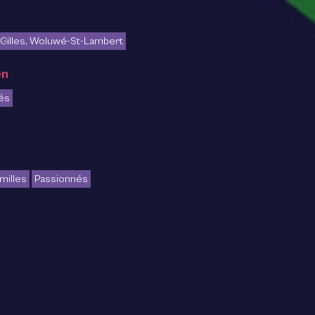
t-Gilles, Woluwé-St-Lambert
en
és
milles
Passionnés