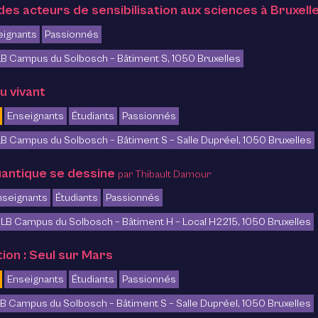
es acteurs de sensibilisation aux sciences à Bruxell
eignants
Passionnés
B Campus du Solbosch – Bâtiment S, 1050 Bruxelles
u vivant
Enseignants
Étudiants
Passionnés
B Campus du Solbosch – Bâtiment S – Salle Dupréel, 1050 Bruxelles
uantique se dessine
par Thibault Damour
nseignants
Étudiants
Passionnés
LB Campus du Solbosch – Bâtiment H – Local H2215, 1050 Bruxelles
tion : Seul sur Mars
Enseignants
Étudiants
Passionnés
B Campus du Solbosch – Bâtiment S – Salle Dupréel, 1050 Bruxelles