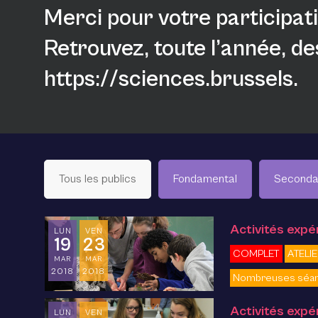
Merci pour votre participat
Retrouvez, toute l’année, de
https://sciences.brussels
.
Tous les publics
Fondamental
Seconda
Activités exp
LUN
VEN
19
23
COMPLET
ATELI
MAR
MAR
2018
2018
Nombreuses séa
Activités expé
LUN
VEN