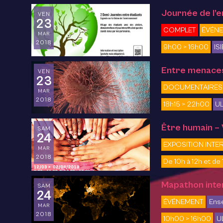
Journée de l’e
VEN
23
COMPLET
ÉVÉN
MAR
2018
9h00 > 16h00
IS
Entre menace
VEN
23
DOCUMENTAIRES
MAR
2018
18h15 > 22h00
UL
Être humain –
SAM
24
EXPOSITION INTE
MAR
2018
De 10h à 12h et de 
Mapathon inter
SAM
24
ÉVÉNEMENT
Ens
MAR
2018
10h00 > 16h00
U