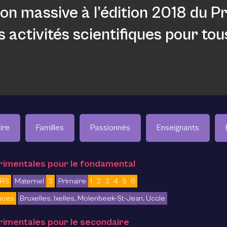
ion massive à l’édition 2018 du 
s activités scientifiques pour tou
ire
Familles
Passionnés
Enseignants
érimentales pour le fondamental
ERS
Maternel
3
Primaire
1
2
3
4
5
6
nces
Bruxelles, Ixelles, Molenbeek-St-Jean, Uccle
rimentales pour le secondaire