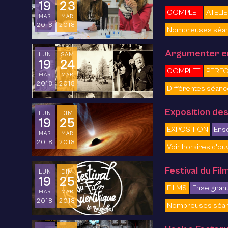
19
23
COMPLET
ATELI
MAR
MAR
2018
2018
Nombreuses séa
Argumenter en
LUN
SAM
19
24
COMPLET
PERFO
MAR
MAR
2018
2018
Différentes séan
Exposition des
LUN
DIM
19
25
EXPOSITION
Ens
MAR
MAR
2018
2018
Voir horaires d'ou
Festival du Fil
LUN
DIM
19
25
FILMS
Enseignan
MAR
MAR
2018
2018
Nombreuses séa