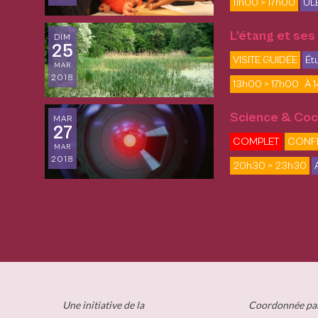
11h00 > 17h00
ULB
L’étang et ses
DIM
25
VISITE GUIDÉE
Ét
MAR
2018
13h00 > 17h00
À 1
Science & Cock
MAR
27
COMPLET
CONF
MAR
2018
20h30 > 23h30
Une initiative de la
Coordonnée pa