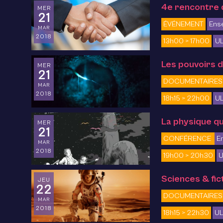
4e rencontre d
MER
21
ÉVÉNEMENT
Ens
MAR
2018
13h00 > 17h00
UL
Les pouvoirs d
MER
21
DOCUMENTAIRES
MAR
2018
18h15 > 22h00
UL
La physique q
MER
21
CONFÉRENCE
E
MAR
2018
19h00 > 20h30
U
Sciences & fic
JEU
22
DOCUMENTAIRES
MAR
2018
18h15 > 22h30
UL