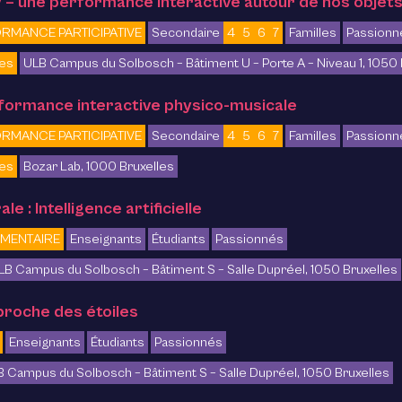
 – une performance interactive autour de nos objet
RMANCE PARTICIPATIVE
Secondaire
4
5
6
7
Familles
Passionn
ces
ULB Campus du Solbosch – Bâtiment U – Porte A – Niveau 1, 1050 
rformance interactive physico-musicale
RMANCE PARTICIPATIVE
Secondaire
4
5
6
7
Familles
Passionn
ces
Bozar Lab, 1000 Bruxelles
le : Intelligence artificielle
MENTAIRE
Enseignants
Étudiants
Passionnés
LB Campus du Solbosch – Bâtiment S – Salle Dupréel, 1050 Bruxelles
proche des étoiles
Enseignants
Étudiants
Passionnés
 Campus du Solbosch – Bâtiment S – Salle Dupréel, 1050 Bruxelles