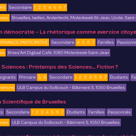
ERS
Secondaire
1
2
3
4
5
6
7
nces
Bruxelles, Ixelles, Anderlecht, Molenbeek-St-Jean, Uccle, Sain
 démocratie – La rhétorique comme exercice citoy
RMANCE PARTICIPATIVE
Secondaire
4
5
6
7
Familles
Passionn
ces
Brass’Art Digitaal Café, 1080 Molenbeek-Saint-Jean
 Sciences : Printemps des Sciences… Fiction ?
eignants
Primaire
5
6
Secondaire
1
2
3
4
5
6
7
Étudiants
Fa
verture
ULB Campus du Solbosch – Bâtiment S, 1050 Bruxelles
m Scientifique de Bruxelles
ts
Secondaire
1
2
3
4
5
6
7
Étudiants
Familles
Passionnés
nces
ULB Campus du Solbosch – Bâtiment S, 1050 Bruxelles