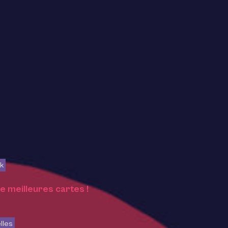
ek
e meilleures cartes !
lles