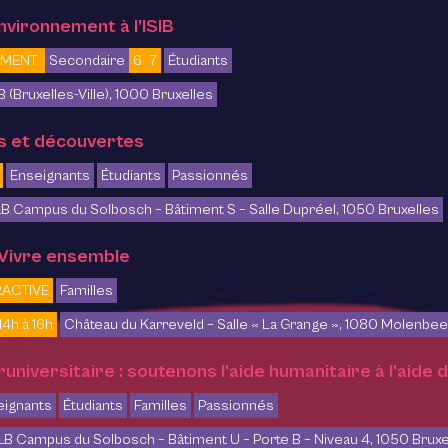
nvironnement à l’ISIB
EMENT
Secondaire
6
7
Étudiants
IB (Bruxelles-Ville), 1000 Bruxelles
s et découvertes
Enseignants
Étudiants
Passionnés
B Campus du Solbosch – Bâtiment S – Salle Dupréel, 1050 Bruxelles
 Vivre ensemble
RACTIVE
Familles
14h à 16h
Château du Karreveld – Salle « La Grange », 1080 Molenbe
universitaire : soutenons l’aide humanitaire à l’aide d
eignants
Étudiants
Familles
Passionnés
LB Campus du Solbosch – Bâtiment U – Porte B – Niveau 4, 1050 Bruxe