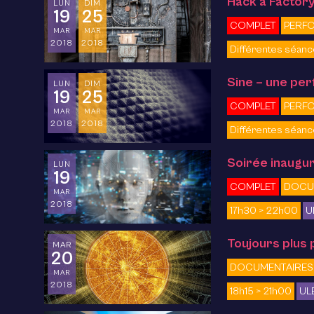
Hack a Factory
LUN
DIM
19
25
COMPLET
PERFO
MAR
MAR
2018
2018
Différentes séan
Sine – une pe
LUN
DIM
19
25
COMPLET
PERFO
MAR
MAR
2018
2018
Différentes séan
Soirée inaugura
LUN
19
COMPLET
DOCU
MAR
2018
17h30 > 22h00
U
Toujours plus 
MAR
20
DOCUMENTAIRES
MAR
2018
18h15 > 21h00
ULB