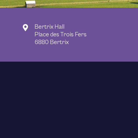
Bertrix Hall
Place des Trois Fers
6880 Bertrix