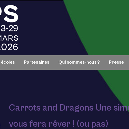
s écoles
Partenaires
Qui sommes-nous ?
Presse
Carrots and Dragons Une simu
vous fera rêver ! (ou pas)